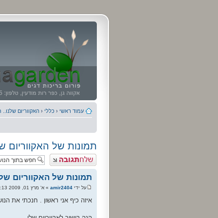
עמוד ראשי
‹
כללי
‹
האקווריום שלנו.. 
תמונות של האקווריום שלי
פרסם תגובה
תמונות של האקווריום שלי 
על ידי
amir2404
» א' מרץ 01, 2009 9:13 am
איזה כיף אני ראשון . חנכתי את הנושא
הנה קישור לאקווריום שלי .