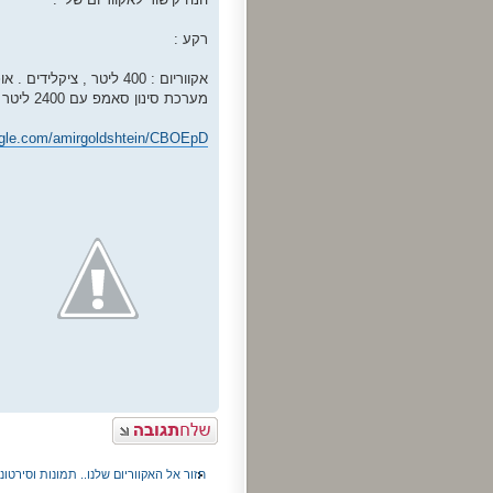
רקע :
מערכת סינון סאמפ עם 2400 ליטר בשעה .
ogle.com/amirgoldshtein/CBOEpD
פרסם תגובה
חזור אל האקווריום שלנו.. תמונות וסירטו