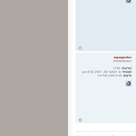
ח
ל
aquagarden
Administrator
הודעות:
1756
הצטרף:
ש' דצמבר 29, 2007 6:02 pm
מיקום:
מרכז הארץ מודיעין
ח
ל