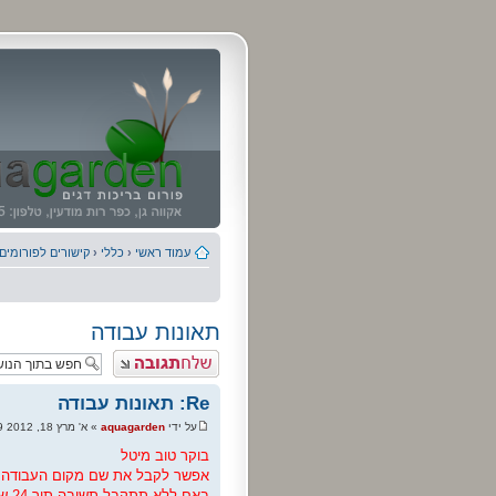
עמוד ראשי
‹
כללי
‹
קישורים לפורומים
תאונות עבודה
פרסם תגובה
Re: תאונות עבודה
על ידי
aquagarden
» א' מרץ 18, 2012 2:49 am
בוקר טוב מיטל
אפשר לקבל את שם מקום העבודה ב
באם ללא תתקבל תשובה תוך 24 שעות