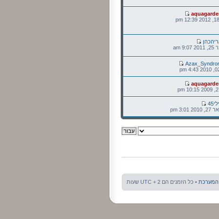
aquagarde
יהכהן
9: am
Azax_Syndro
aquagarde
י45
3:01 pm
 המערכת
• כל הזמנים הם UTC + 2 שעות