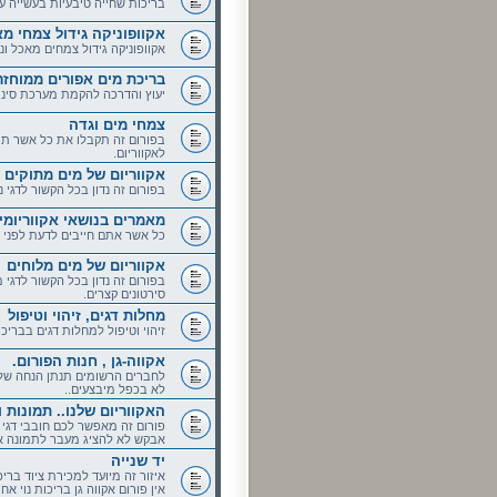
בריכות שחייה טיבעיות בעשייה ע
אקוופוניקה גידול צמחי מ
אקוופוניקה גידול צמחים מאכל ונו
בריכת מים אפורים ממוחזר
יעוץ והדרכה להקמת מערכת סינו
צמחי מים וגדה
בפורום זה תקבלו את כל אשר תיר
לאקווריום.
אקווריום של מים מתוקים
בפורום זה נדון בכל הקשור לדגי נו
מאמרים בנושאי אקווריומי
כל אשר אתם חייבים לדעת לפני פ
אקווריום של מים מלוחים
בפורום זה נדון בכל הקשור לדגי מי
סירטונים קצרים.
מחלות דגים, זיהוי וטיפול
זיהוי וטיפול למחלות דגים בבריכות
אקווה-גן , חנות הפורום.
לחברים הרשומים תנתן הנחה של 5% בתשלום מזומ
לא בכפל מיבצעים..
האקווריום שלנו.. תמונות 
פורום זה מאפשר לכם חובבי דגי 
אבקש לא להציג מעבר לתמונה א
יד שנייה
איזור זה מיועד למכירת ציוד בריכו
אין פורום אקווה גן בריכות נוי 