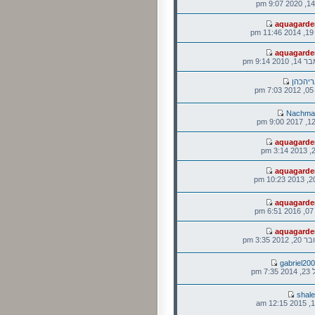
aquagarde
p
aquagarde
 9:14 pm
יהכהן
p
Nachma
aquagarde
aquagarde
aquagarde
p
aquagarde
2 3:35 pm
gabriel20
 pm
shal