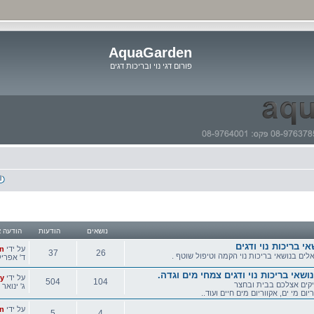
AquaGarden
פורום דגי נוי ובריכות דגים
דלג
לתוכן
נושאים
הודעות
הודעה א
 בריכות נוי ודגים
הודעה
על ידי
n
37
26
ים בנושאי בריכות נוי הקמה וטיפול שוטף .
אחרונה
ד' אפריל 01, 2020 4:02
נושאים
הודעות
שאי בריכות נוי ודגים צמחי מים וגדה.
הודעה
על ידי
ly
504
104
קים אצלכם בבית ובחצר
אחרונה
ג' ינואר 14, 2020 8:01 pm
יום מי ים, אקווריום מים חיים ועוד..
נושאים
הודעות
הודעה
על ידי
n
5
4