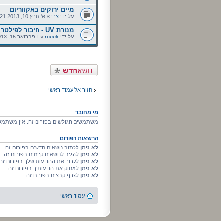
מיים ירוקים באקווריום
על ידי
צרי
» א' מרץ 10, 2013 2:21 pm
מנורת UV - חיבור לפילטר חיצוני
על ידי
roeek
» ו' פברואר 15, 2013 11:00 am
פרסם נושא חדש
חזור אל עמוד ראשי
מי מחובר
משתמשים הגולשים בפורום זה: אין משתמשי
הרשאות הפורום
לא ניתן
לכתוב נושאים חדשים בפורום זה
לא ניתן
להגיב לנושאים קיימים בפורום זה
לא ניתן
לערוך את ההודעות שלך בפורום זה
לא ניתן
למחוק את הודעותיך בפורום זה
לא ניתן
לצרף קבצים בפורום זה
עמוד ראשי