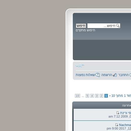
חיפוש מתקדם
התחבר
הרשמה
שאלות נפוצות
וד
1
מתוך
10
•
...
10
5
4
3
2
1
חרונה
סי ורינת
Nachma