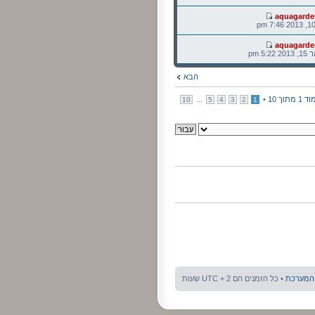
aquagarde
aquagarde
5: pm
הבא
וד
1
מתוך
10
•
...
10
5
4
3
2
1
 המערכת
• כל הזמנים הם UTC + 2 שעות