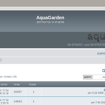
AquaGarden
פורום דגי נוי ובריכות דגים
דלג
לתוכן
מתוקים
ם
145 נושאים •
עמ
תגובות
צפיות
הודעה א
הודעה
על ידי
יו
16497
1
אחרונה
ש' יוני 06, 2009 7:12 am
תגובות
צפיות
הודעה
על ידי
n
14643
1
אחרונה
א' מרץ 12, 2017 9:00 pm