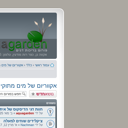
עמוד ראשי
‹
כללי
‹
אקווריום של מים 
אקווריום של מים מתוקי
פרסם נושא חדש
נושאים
חוות דגי הדיסקוס של איתן
על ידי
aquagarden
» ב' מאי 25, 2009 3:18 pm
ציקלידים שוחים למעלה
על ידי
Nachman
» א' מרץ 12, 2017 7:45 pm