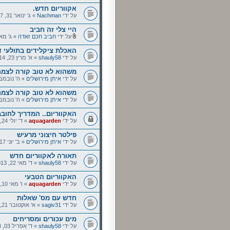
אקווריום חדש.
על ידי
Nachman
» ג' ינואר 31, 2017 7:31 pm
היי צלי זה חביב
על ידי
חביב חכם זאדה
» ג' מאי 13, 2014 :23
האכלת ציקלידים בתולעי 
על ידי
shauly58
» א' מרץ 23, 2014 4:09 pm
משהוא לא טוב קורה לצמח
על ידי
איתן מירושלים
» ה' נובמבר 28, 2013 :25
משהוא לא טוב קורה לצמח
על ידי
איתן מירושלים
» ה' נובמבר 28, 2013 :24
האקווריום.. המדריך לחוב
על ידי
aquagarden
» ד' יולי 24, 2013 3:14 pm
פילטר חיצוני מרעיש
על ידי
איתן מירושלים
» ב' יוני 17, 2013 9:20 am
תאורה לאקווריום חדש
על ידי
shauly58
» ד' מאי 22, 2013 9:04 pm
האקווריום הטבעי
על ידי
aquagarden
» ו' מאי 10, 2013 3:44 pm
חדש עם מס' שאלות
על ידי
sagiv31
» א' אוקטובר 21, 2012 6:20 am
מים עכורים ומסריחים
על ידי
shauly58
» ד' אפריל 03, 2013 4:53 pm