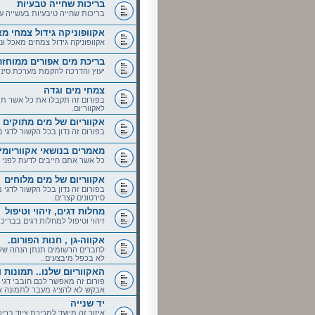
בריכות שחייה טבעיות
בריכות שחייה טיבעיות בעשייה ע
אקוופוניקה גידול צמחי מ
אקוופוניקה גידול צמחים מאכל ונו
בריכת מים אפורים ממוחזר
יעוץ והדרכה להקמת מערכת סינו
צמחי מים וגדה
בפורום זה תקבלו את כל אשר תיר
לאקווריום.
אקווריום של מים מתוקים
בפורום זה נדון בכל הקשור לדגי נו
מאמרים בנושאי אקווריומי
כל אשר אתם חייבים לדעת לפני פ
אקווריום של מים מלוחים
בפורום זה נדון בכל הקשור לדגי מי
סירטונים קצרים.
מחלות דגים, זיהוי וטיפול
זיהוי וטיפול למחלות דגים בבריכות
אקווה-גן , חנות הפורום.
לחברים הרשומים תנתן הנחה של 5% בתשלום מזומ
לא בכפל מיבצעים..
האקווריום שלנו.. תמונות 
פורום זה מאפשר לכם חובבי דגי 
אבקש לא להציג מעבר לתמונה א
יד שנייה
איזור זה מיועד למכירת ציוד בריכו