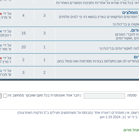
אחראי בכל צורה שהיא על אחריות ותקינות המוצרים.האחריות
נושאים
הודעות
 מומלצים
הודעה
על ידי
n
4
3
פורומים המיקצועיים בארץ בנושא דגי נוי למים מלוחים
אחרונה
א' מרץ 18, 2012 12:39 pm
נושאים
הודעות
וה גן בריכות נוי.
רום.
הודעה
על ידי
אר
16
3
ת לחברי הפורום
אחרונה
ו' נובמבר 25, 2011 07
ים ,ואקווריומים.
נושאים
הודעות
הודעה
על ידי
m
20
1
ווה לאקווריומים ובריכות נוי
אחרונה
א' מאי 02, 2010 4:43 pm
נושאים
הודעות
ום
הודעה
על ידי
n
2
1
ודיעו לנו אם נתקלתם בבעיות מסוימות ואנו נטפל בהם.
אחרונה
ו' מרץ 27, 2009 10:15 pm
נושאים
הודעות
הודעה
על ידי
גיל
3
2
אחרונה
ש' פברואר 27, 2010 
נושאים
הודעות
ססמה:
|
חבר אותי אוטומטית בכל פעם שאבקר ממחשב זה
ין מוסתרים ו־אורח אחד (מבוסס על משתמשים פעילים ב־5 הדקות האחרונות)
ב־ג' יוני 11, 2024 1:33 pm
נהל פורום