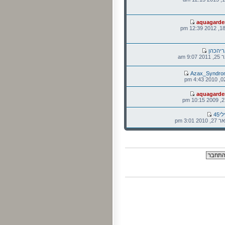
aquagarde
יהכהן
9: am
Azax_Syndro
aquagarde
י45
3:01 pm