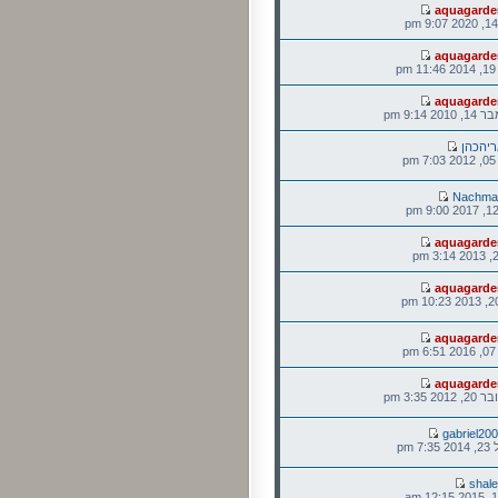
aquagarde
aquagarde
p
aquagarde
 9:14 pm
יהכהן
p
Nachma
aquagarde
aquagarde
aquagarde
p
aquagarde
2 3:35 pm
gabriel20
 pm
shal