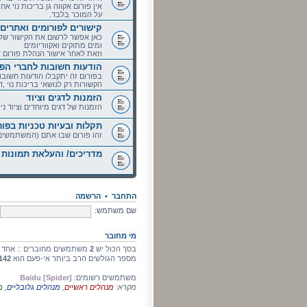
אין פורום אקווה גן בריכות נוי 
על המוכר בלבד.
קישורים לפורומים ואתרים
כאן אפשר לרשום את הקישור של ה
ומים מתוקים ואקווריומים
וזאת לאחר אישור הנהלת פורום אקו
הודעות חשובות לחברי הפו
בפורום זה יתקבלו הודעות חשובו
הקשורות רק לנושאי בריכות נוי ,דג
הזמנות לדגים וציוד
הזמנות של דגים מיוחדים וציוד ניל
תקלות ובעיות טכניות בפור
זהו פורום שבו אתם (המשתמשים)ת
מדריכים/ והעלאת תמונות
התחבר
•
הרשמה
שם משתמש:
מי מחובר
בסך הכול יש
2
משתמשים מחוברים :: אחד רשום, א
מספר הגולשים הרב ביותר אי-פעם הוא
142
משתמשים רשומים:
Baidu [Spider]
מקרא:
מנהלים ראשיים
,
מנהלים גלובליים
,
מ