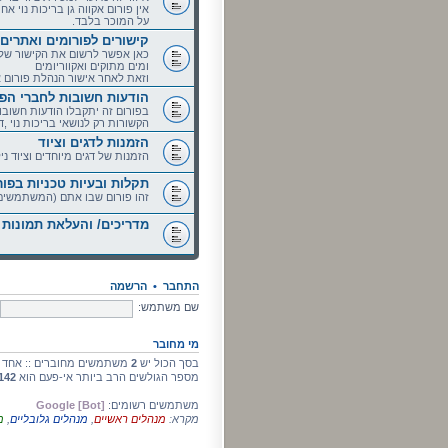
אין פורום אקווה גן בריכות נוי 
על המוכר בלבד.
קישורים לפורומים ואתרים
כאן אפשר לרשום את הקישור של ה
ומים מתוקים ואקווריומים
וזאת לאחר אישור הנהלת פורום אקו
הודעות חשובות לחברי הפו
בפורום זה יתקבלו הודעות חשובו
הקשורות רק לנושאי בריכות נוי ,דג
הזמנות לדגים וציוד
הזמנות של דגים מיוחדים וציוד ניל
תקלות ובעיות טכניות בפור
זהו פורום שבו אתם (המשתמשים)ת
מדריכים/ והעלאת תמונות
התחבר
•
הרשמה
שם משתמש:
מי מחובר
בסך הכול יש
2
משתמשים מחוברים :: אחד רשום, א
מספר הגולשים הרב ביותר אי-פעם הוא
142
משתמשים רשומים:
Google [Bot]
מקרא:
מנהלים ראשיים
,
מנהלים גלובליים
,
מ