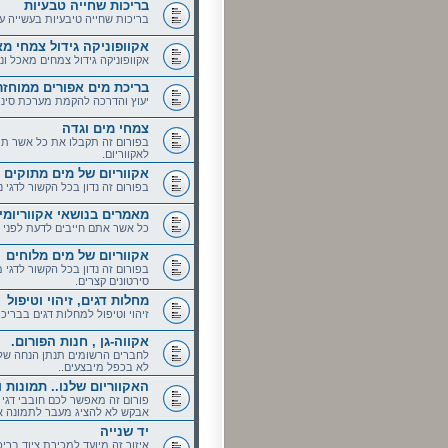
בריכות שחייה טבעיות
בריכות שחייה טיבעיות בעשייה ע
אקוופוניקה גידול צמחי מ
אקוופוניקה גידול צמחים מאכל ונו
בריכת מים אפורים ממוחזר
יעוץ והדרכה להקמת מערכת סינו
צמחי מים וגדה
בפורום זה תקבלו את כל אשר תיר
לאקווריום.
אקווריום של מים מתוקים
בפורום זה נדון בכל הקשור לדגי נו
מאמרים בנושאי אקווריומי
כל אשר אתם חייבים לדעת לפני פ
אקווריום של מים מלוחים
בפורום זה נדון בכל הקשור לדגי מי
סירטונים קצרים.
מחלות דגים, זיהוי וטיפול
זיהוי וטיפול למחלות דגים בבריכות
אקווה-גן , חנות הפורום.
לחברים הרשומים תנתן הנחה של 5% בתשלום מזומ
לא בכפל מיבצעים..
האקווריום שלנו.. תמונות 
פורום זה מאפשר לכם חובבי דגי 
אבקש לא להציג מעבר לתמונה א
יד שנייה
איזור זה מיועד למכירת ציוד בריכו