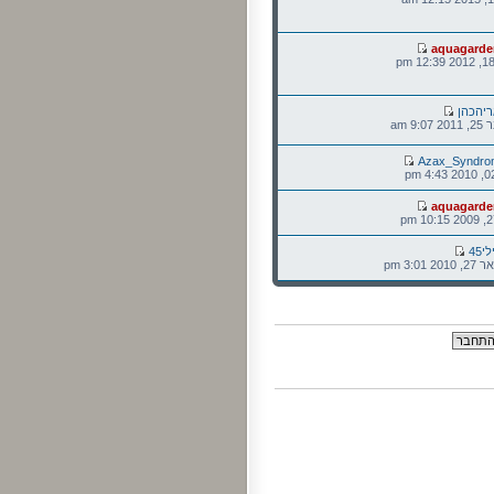
aquagarde
יהכהן
9: am
Azax_Syndro
aquagarde
י45
3:01 pm