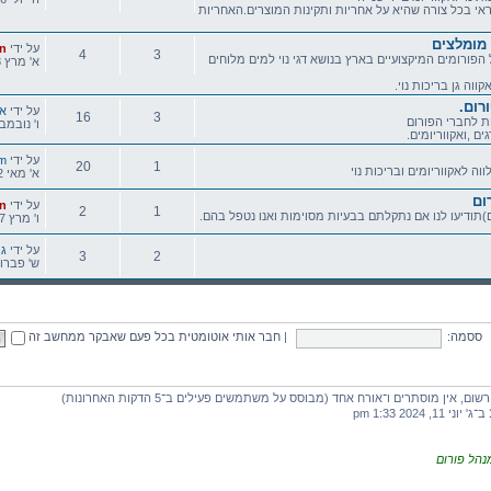
אחראי בכל צורה שהיא על אחריות ותקינות המוצרים.האחריות
נושאים
הודעות
 מומלצים
הודעה
על ידי
n
4
3
פורומים המיקצועיים בארץ בנושא דגי נוי למים מלוחים
אחרונה
א' מרץ 18, 2012 12:39 pm
נושאים
הודעות
וה גן בריכות נוי.
רום.
הודעה
על ידי
אר
16
3
ת לחברי הפורום
אחרונה
ו' נובמבר 25, 2011 07
ים ,ואקווריומים.
נושאים
הודעות
הודעה
על ידי
m
20
1
ווה לאקווריומים ובריכות נוי
אחרונה
א' מאי 02, 2010 4:43 pm
נושאים
הודעות
ום
הודעה
על ידי
n
2
1
ודיעו לנו אם נתקלתם בבעיות מסוימות ואנו נטפל בהם.
אחרונה
ו' מרץ 27, 2009 10:15 pm
נושאים
הודעות
הודעה
על ידי
גיל
3
2
אחרונה
ש' פברואר 27, 2010 
נושאים
הודעות
ססמה:
|
חבר אותי אוטומטית בכל פעם שאבקר ממחשב זה
ין מוסתרים ו־אורח אחד (מבוסס על משתמשים פעילים ב־5 הדקות האחרונות)
ב־ג' יוני 11, 2024 1:33 pm
נהל פורום