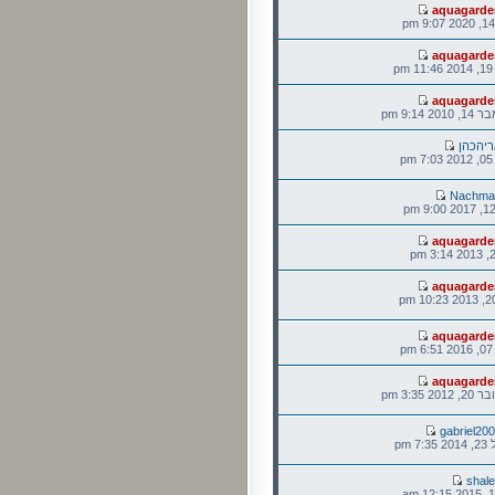
aquagarde
aquagarde
p
aquagarde
 9:14 pm
יהכהן
p
Nachma
aquagarde
aquagarde
aquagarde
p
aquagarde
2 3:35 pm
gabriel20
 pm
shal