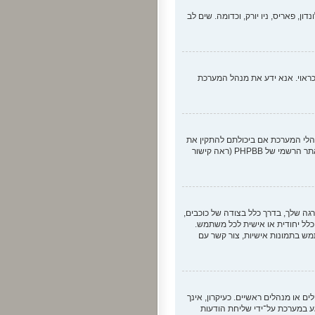
, פאריס, ניו יורק, וכדומה. שים לב
 כראוי. אנא ידע את מנהל המערכת
לי המערכת אם ביכולתם להתקין את
השפה. אם חבילת השפה אינה קיימת, תרגיש חופשי לנסות ולתרגם את השפה בעצמך. יותר מידע אודות תרגום שפה תוכל למצוא באתר הרשמי של PHPBB (ראה קישור
גה שלך, בדרך כלל בצודה של כוכבים,
 כלל יחודית או אישית לכל משתמש.
מש בתמונות אישיות, צור קשר עם
או מנהלים ראשיים. כעיקרון, אינך
ע במערכת על־ידי שליחת הודעות