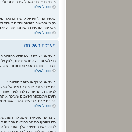
מיותרות רק כדי הגדיל את הדירוג שלך.
חזור למעלה
כאשר אני לוחץ על קישור הדואר 
רק משתמשים רשומים יכולים לשלוח לח
משליחת הודעות ספאם והודעות היכול
חזור למעלה
מערכת השליחה
כיצד אני שולח נושא חדש בפורום?
כדי לשלוח נושא חדש בפורום, לחץ על 
זמינה בתחתית מסכי הפורום והנושא. לד
חזור למעלה
כיצד אני עורך או מוחק הודעה?
אם אינך מנהל או מנהל ראשי של המערכ
לפעמים לזמן מוגבל בלבד לאחר שההו
רושם את מספר הפעמים שערכת אותה יח
אך הם יכולים להשאיר הערה אשר מסבי
חזור למעלה
כיצד אני מוסיף חתימה להודעות של
כדי להוסיף חתימה להודעה אתה חייב 
להוסיף את החתימה שלך. אתה יכול גם 
מהחתימה להתווסף להודעות מסוימות ע