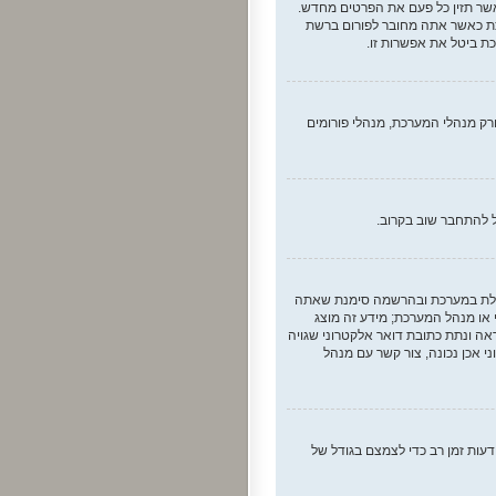
ר תזין כל פעם את הפרטים מחדש.
צת כאשר אתה מחובר לפורום ברשת
ת ביטל את אפשרות זו.
רק מנהלי המערכת, מנהלי פורומים
ל להתחבר שוב בקרוב.
 שם המשתמש והססמה שהזנת. אם הם נכונים, אז כנראה ואת מהדברים הבאים קרה. אם מערכת ה־COPPA פועלת במערכת ובהרשמה סימנת שאתה
ני או מנהל המערכת; מידע זה מוצג
ה ונתת כתובת דואר אלקטרוני שגויה
 אכן נכונה, צור קשר עם מנהל
עות זמן רב כדי לצמצם בגודל של