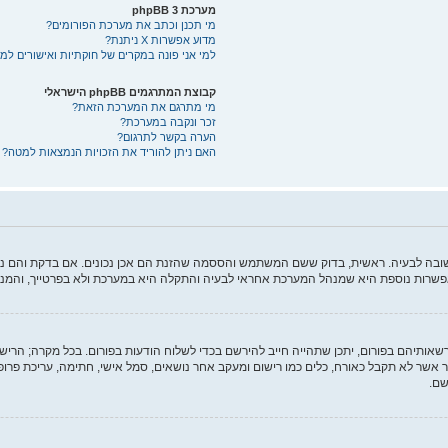
מערכת phpBB 3
מי תכנן וכתב את מערכת הפורומים?
מדוע אפשרות X ניתנת?
למי אני פונה במקרים של חוקתיות ואישורים ל
קבוצת המתרגמים phpBB הישראלי
מי מתרגם את המערכת הזאת?
זכר ונקבה במערכת?
הערה בקשר לתרגום?
האם ניתן להוריד את הזכויות הנמצאות למטה?
תשובה לבעיה. ראשית, בדוק ששם המשתמש והססמה שהזנת הם אכן נכונים. אם בדקת והם נכ
פשרות נוספת היא שמנהל המערכת אחראי לבעיה והתקלה היא במערכת ולא בפרטייך, והמנ
רשאותיהם בפורום, יתכן שתהייה חייב להירשם בכדי לשלוח הודעות בפורום. בכל מקרה; הרישום
ר אשר לא תקבל כאורח, כלים כמו רישום ומעקב אחר נושאים, סמל אישי, חתימה, עריכת פרופ
שם.