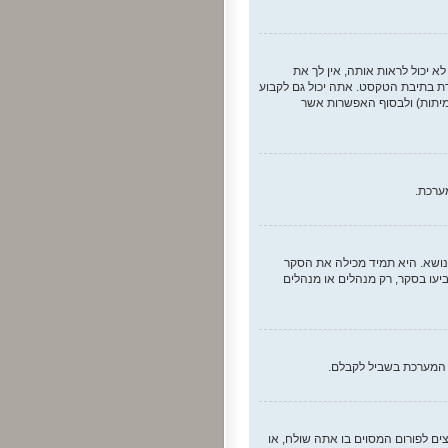
 יכול לראות אותה, אין לך את
ת בתיבת הטקסט. אתה יכול גם לקבוע
ות אשר משתמשים יכולים לבחור במשך ההצבעה תחת “אפשרויות לכל משתמש”, זמן הגבלה לסקר בימים (0 לצמיתות) ולבסוף האפשרות אשר
ערכת.
בנושא. היא תמיד מכילה את הסקר
עו בסקר, רק מנהלים או מנהלים
ל המערכת בשביל לקבלם.
ם לפורום המסוים בו אתה שולח, או