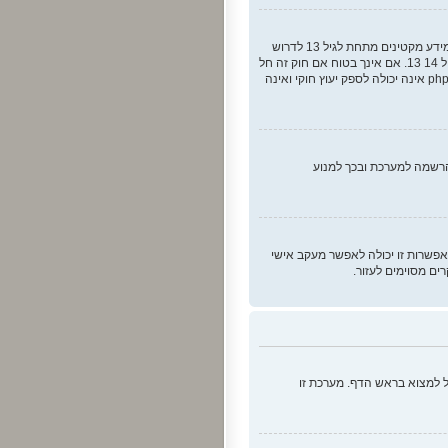
COPPA, או החוק לפרטיות והגנה המקוונת של הילד של 1998, הוא חוק בארצות הברית הדורש מאתרים ברשת אשר יכולים לאסוף מידע מקטינים מתחת לגיל 13 לדרוש
הסכמה מההורים בכתב או כל שיטה אחרת של אישור מאפוטרופוס חוקי, המאפשר את איסוף פרטי הזיהוי האישיים מקטין מתחת לגיל 14 13. אם אינך בטוח אם חוק זה חל
לגביך בתור מישהו המנסה להירשם או לאתר אשר אליו אתה מנסה להירשם, צור קשר עם יועץ חוקי להתיעצות. שים לב שקבוצת phpBB אינה יכולה לספק יעוץ חוקי ואינה
הפסיק את ההרשמה למערכת ובכך למנוע
אפשרות זו יכולה לאפשר מעקב אישי
ם מסוימים לעזור.
 למצוא בראש הדף. מערכת זו