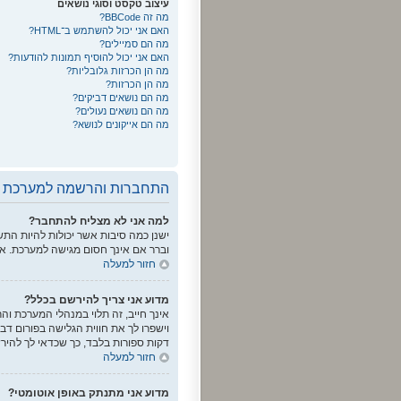
עיצוב טקסט וסוגי נושאים
מה זה BBCode?
האם אני יכול להשתמש ב־HTML?
מה הם סמיילים?
האם אני יכול להוסיף תמונות להודעות?
מה הן הכרזות גלובליות?
מה הן הכרזות?
מה הם נושאים דביקים?
מה הם נושאים נעולים?
מה הם אייקונים לנושא?
התחברות והרשמה למערכת
למה אני לא מצליח להתחבר?
ישנן כמה סיבות אשר יכולות להיות ה
וברר אם אינך חסום מגישה למערכת. א
חזור למעלה
מדוע אני צריך להירשם בכלל?
אינך חייב, זה תלוי במנהלי המערכת וה
וישפרו לך את חווית הגלישה בפורום דב
דקות ספורות בלבד, כך שכדאי לך להיר
חזור למעלה
מדוע אני מתנתק באופן אוטומטי?