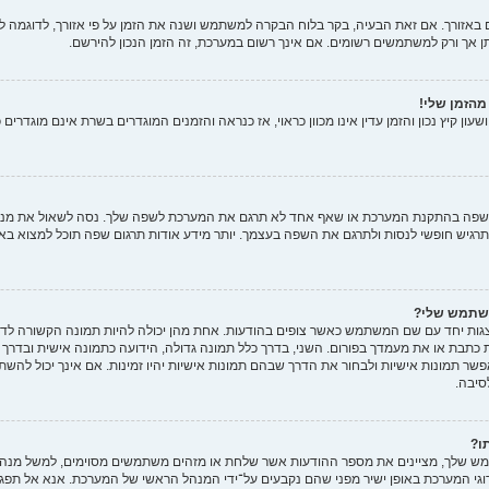
באזורך. אם זאת הבעיה, בקר בלוח הבקרה למשתמש ושנה את הזמן על פי אזורך, לדוגמה לונדון
ניתן אך ורק למשתמשים רשומים. אם אינך רשום במערכת, זה הזמן הנכון להירשם.
 מהזמן שלי!
ן קיץ נכון והזמן עדין אינו מכוון כראוי, אז כנראה והזמנים המוגדרים בשרת אינם מוגדרים
שפה בהתקנת המערכת או שאף אחד לא תרגם את המערכת לשפה שלך. נסה לשאול את מנה
משתמש שלי?
וצגות יחד עם שם המשתמש כאשר צופים בהודעות. אחת מהן יכולה להיות תמונה הקשורה לדר
ות כתבת או את מעמדך בפורום. השני, בדרך כלל תמונה גדולה, הידועה כתמונה אישית ובדרך
ר תמונות אישיות ולבחור את הדרך שבהם תמונות אישיות יהיו זמינות. אם אינך יכול להשת
סיבה.
ו?
ש שלך, מציינים את מספר ההודעות אשר שלחת או מזהים משתמשים מסוימים, למשל מנהלים 
וגי המערכת באופן ישיר מפני שהם נקבעים על־ידי המנהל הראשי של המערכת. אנא אל תפג