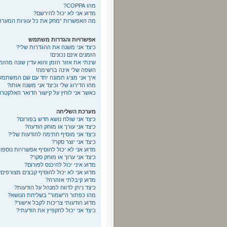
מהו COPPA?
מדוע אני לא יכול להירשם?
מה האפשרות “מחק את כל עוגיות המערכ
אפשרויות והגדרות משתמש
כיצד אני משנה את ההגדרות שלי?
הזמנים אינם נכונים!
שינתי את אזור הזמן והוא עדין שונה מהזמן
השפה שלי אינה ברשימה!
איך אני מציג תמונה יחד עם שם המשתמש
מהו הדירוג שלי וכיצד אני משנה אותו?
כאשר אני לוחץ על קישור הדואר האלקט
מערכת השליחה
כיצד אני שולח נושא חדש בפורום?
כיצד אני עורך או מוחק הודעה?
כיצד אני מוסיף חתימה להודעות שלי?
כיצד אני יוצר סקר?
מדוע אני לא יכול להוסיף אפשרויות נוספ
כיצד אני ערוך או מוחק סקר?
מדוע איני יכול להיכנס לפורום?
מדוע אני לא יכול להוסיף קבצים מצורפים?
מדוע קיבלתי אזהרה?
כיצד ניתן לדווח למנהל על הודעות?
מהו כפתור ה“שמור” בשליחת הנושא?
מדוע הודעותי צריכות לקבל אישור?
כיצד אני יכול להקפיץ את הודעתי?