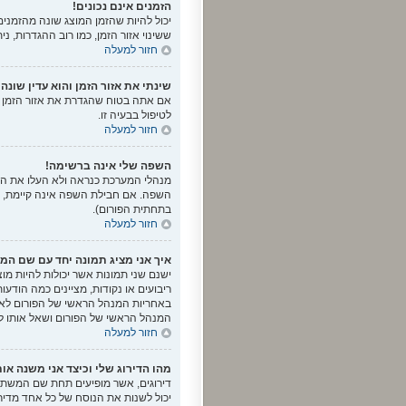
הזמנים אינם נכונים!
יכול להיות שהזמן המוצג שונה מהזמנים 
ששינוי אזור הזמן, כמו רוב ההגדרות, 
חזור למעלה
שינתי את אזור הזמן והוא עדין שונה
אם אתה בטוח שהגדרת את אזור הזמן ושעו
לטיפול בבעיה זו.
חזור למעלה
השפה שלי אינה ברשימה!
מנהלי המערכת כנראה ולא העלו את ה
בתחתית הפורום).
חזור למעלה
איך אני מציג תמונה יחד עם שם ה
ישנם שני תמונות אשר יכולות להיות מ
ריבועים או נקודות, מציינים כמה הודע
באחריות המנהל הראשי של הפורום לאפש
המנהל הראשי של הפורום ושאל אותו ל
חזור למעלה
מהו הדירוג שלי וכיצד אני משנה אות
דירוגים, אשר מופיעים תחת שם המשתמ
יכול לשנות את הנוסח של כל אחד מדיר