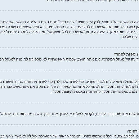
ה הראשונה של הנושא, לחץ על התווית “יצירת סקר” תחת טופס השליחה הראשי. אם אתה לא
ן כותרת ולפחות שתי אפשרויות להצבעה בשדות המתאימים וודא שכל אפשרות בשורה נפרד
את מספר האפשרוי
עות שלהם.
 נוספות לסקר?
ל דעתו של מנהל המערכת. אם אתה חושב שכמות האפשרויות לא מספיקה לך, פנה למנהל המ
 או מנהל ראשי יכולים לערוך סקרים. כדי לערוך סקר, לחץ כדי לערוך את ההודעה הראשונה 
ניתן למחוק את הסקר או לשנות כל אחת מהאפשרויות שלו. עם זאת, אם משתמשים כבר הצבי
 כך נמנע מאפשרויות הסקר להשתנות באמצע תקופת הסקר.
שים מסוימות. בכדי לצפות, לקרוא, לשלוח או לערוך אתה צריך גישות מסוימות, פנה למנה
ורפים?
ם, לכל קבוצה, או לכל משתמש בפרט. המנהל הראשי של המערכת יכול לא לאפשר צירוף קבצי