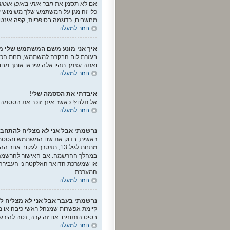
אם לא תסמן את
חבר אותי באופן אוטו
כלי זה מגן על המשתמש שלך משימוש ע
מחשבים, כדוגמה בסיפריות, קפה אינטר
חזור למעלה
איך אני מונע משם המשתמש שלי 
בעזרת לוח הבקרה למשתמש, תחת הכו
ואתה עצמך תהיו אלה שיראו אותך מח
חזור למעלה
איבדתי את הססמה שלי!
אל תלחץ! כאשר אינך זוכר את הססמה,
חזור למעלה
נרשמתי אבל אני לא מצליח להתחבר
מתחת לגיל 13, תצטרך לעק
במהלך ההרשמה. אם האישור להרשמה נש
או שמערכת הדואר האלקטרוני העבירה 
המערכת.
חזור למעלה
נרשמתי בעבר אבל אני לא מצליח ל
קיימת אפשרות שמנהל ראשי כיבה או מ
בסיס הנתונים. אם זה קרה, נסה להירשם 
חזור למעלה