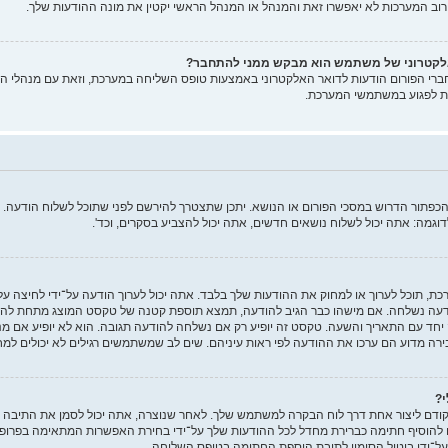
 רוב המערכות לא יאפשרו זאת והמנהל או המנהל הראשי יקטין את מונה ההודעות שלך.
האלקטרוני של משתמש הוא מבקש ממני להתחבר?
ברי הפורום הודעות לדואר האלקטרוני באמצעות טופס השליחה במערכת, וזאת עם מנהלי המ
ות לפגוע במשתמשי המערכת.
הכפתור הדרוש במסכי הפורום או הנושא. יתכן שתצטרך להירשם לפני שתוכל לשלוח הודעה.
וגמה: אתה יכול לשלוח נושאים חדשים, אתה יכול להצביע בסקרים, וכד'.
ת, תוכל לערוך או למחוק את ההודעות שלך בלבד. אתה יכול לערוך הודעה על־ידי לחיצה ע
דעה נשלחה. אם מישהו כבר הגיב להודעה, תמצא תוספת קטנה של טקסט המוצג מתחת להו
ד עם התאריך והשעה. טקסט זה יופיע רק אם נשלחה להודעה תגובה. הוא לא יופיע אם מנ
רה מדוע הם ערכו את ההודעה לפי ראות עיניהם. שים לב שמשתמשים רגילים לא יכולים למ
י?
קודם ליצור אחת דרך לוח הבקרה למשתמש שלך. לאחר שנוצרה, אתה יכול לסמן את התיבה
להוסיף חתימה כברירת מחדל לכל ההודעות שלך על־ידי בחירת האפשרות המתאימה בפרופיל.
ל־ידי ביטול הסימון לתיבת הוספת החתימה בטופס השליחה.