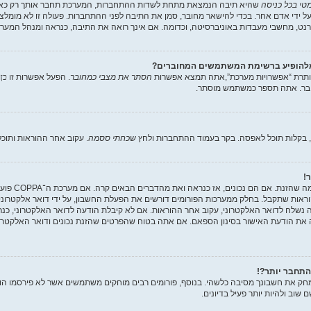
מטי בכל כניסה
שהיא תיבה הנמצאת מתחת לשדות ההתחברות, המערכת תחבר אותך רק כאש
ל ידי אדם אחר. בכדי להישאר מחובר, סמן את התיבה לפני ההתחברות. פעולה זו לא מומל
נט, מחשבי מעבדות באוניברסיטה, וכדומה. אם אינך רואה את התיבה, כנראה ומנהל המערכ
מלהופיע ברשימת המשתמשים המחוברים?
תרת “אפשרויות מערכת”,אתה תמצא אפשרות
הסתר את מצבי כמחובר
. הפעל אפשרות זו
כן
ו
ובר. אתה תספר כמשתמש מוסתר.
 בקלות תוכל לאפסה. בקר בעמוד ההתחברות ולחץ
שכחתי ססמה
. עקוב אחר ההוראות ותוכ
!
ראשית, בדוק את
וב אחר ההוראות שתקבל. בחלק ממערכות הפורומים דורשים את הפעלת החשבון, על ידי דואר אלקטרו
לח לדואר האלקטרוני, עקוב אחר ההוראות. אם לא קיבלת הודעה לדואר האלקטרוני, כנרא
את הודעת האישור בסינון הספאם. אם אתה בטוח שהפרטים שהזנת נכונים ודואר האלקטרוני
התחבר יותר?!
חק את חשבונך מסיבה כלשהי. בנוסף, פורומים רבים מוחקים משתמשים אשר לא פירסמו הוד
שוב ולהיות יותר פעיל בדיונים.