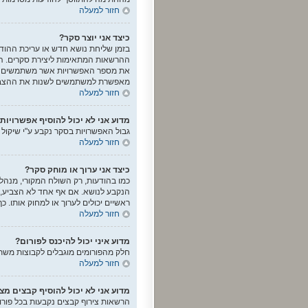
חזור למעלה
כיצד אני יוצר סקר?
בזמן שליחת נושא חדש או עריכת ההודע
ההרשאות המתאימות ליצירת סקרים. הז
מאפשרת למשתמשים לשנות את ההצב
חזור למעלה
מדוע אני לא יכול להוסיף אפשרויות
גבול האפשרויות בסקר נקבע ע"י שיקו
חזור למעלה
כיצד אני ערוך או מוחק סקר?
כמו בהודעות, רק השולח המקורי, מנהל
הנקבע לנושא. אם אף אחד לא הצביע, 
ראשיים יכולים לערוך או למחוק אותו.
חזור למעלה
מדוע איני יכול להיכנס לפורום?
חלק מהפורומים מוגבלים לקבוצות משתמ
חזור למעלה
מדוע אני לא יכול להוסיף קבצים מצ
הרשאות צירוף קבצים נקבעות בכל פורו